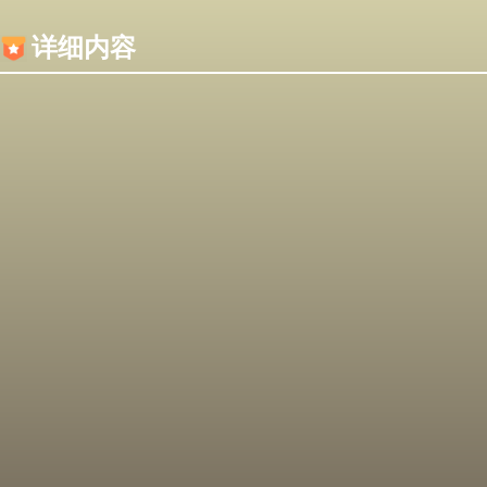
内容加载失败，可能是你的浏览器屏蔽了JS脚本！
详细内容