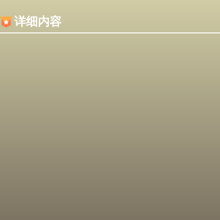
内容加载失败，可能是你的浏览器屏蔽了JS脚本！
详细内容