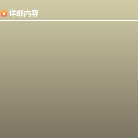
内容加载失败，可能是你的浏览器屏蔽了JS脚本！
详细内容