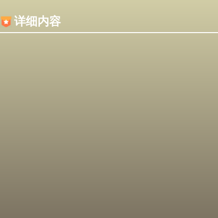
内容加载失败，可能是你的浏览器屏蔽了JS脚本！
详细内容