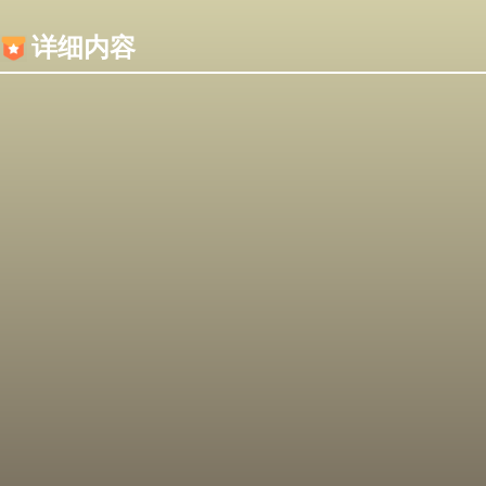
内容加载失败，可能是你的浏览器屏蔽了JS脚本！
详细内容