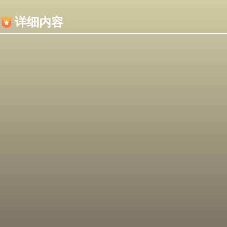
内容加载失败，可能是你的浏览器屏蔽了JS脚本！
详细内容