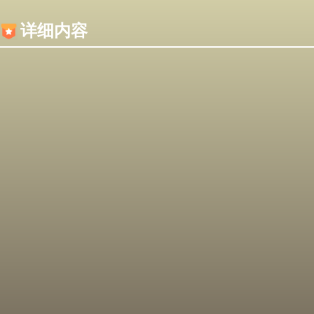
内容加载失败，可能是你的浏览器屏蔽了JS脚本！
详细内容