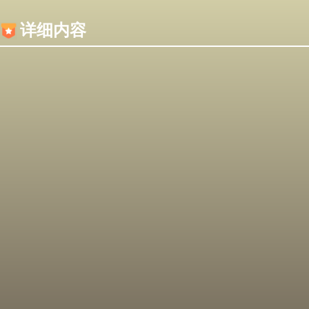
内容加载失败，可能是你的浏览器屏蔽了JS脚本！
详细内容