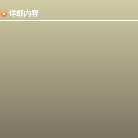
内容加载失败，可能是你的浏览器屏蔽了JS脚本！
详细内容