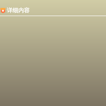
内容加载失败，可能是你的浏览器屏蔽了JS脚本！
详细内容