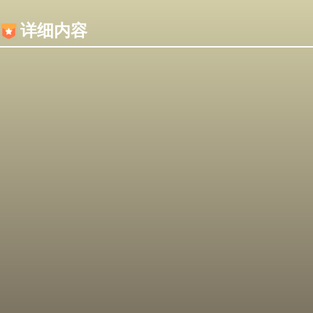
内容加载失败，可能是你的浏览器屏蔽了JS脚本！
详细内容