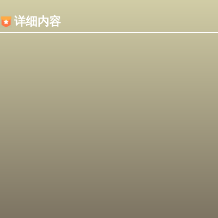
内容加载失败，可能是你的浏览器屏蔽了JS脚本！
详细内容