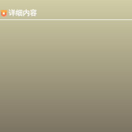
内容加载失败，可能是你的浏览器屏蔽了JS脚本！
详细内容