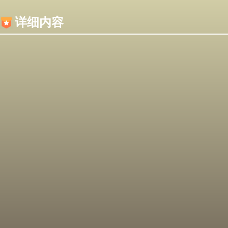
内容加载失败，可能是你的浏览器屏蔽了JS脚本！
详细内容