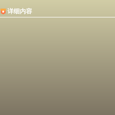
内容加载失败，可能是你的浏览器屏蔽了JS脚本！
详细内容