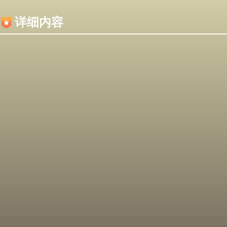
内容加载失败，可能是你的浏览器屏蔽了JS脚本！
详细内容