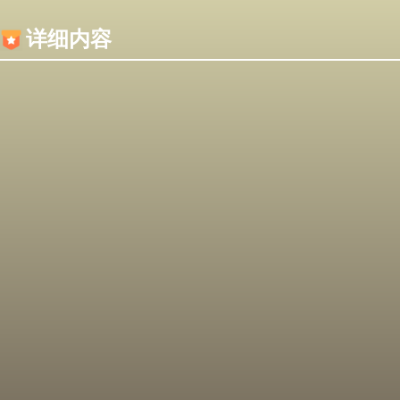
内容加载失败，可能是你的浏览器屏蔽了JS脚本！
详细内容