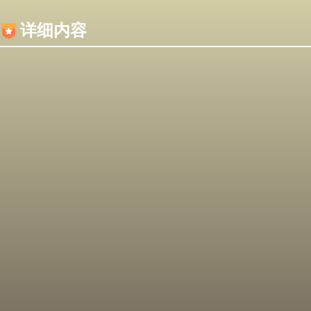
内容加载失败，可能是你的浏览器屏蔽了JS脚本！
详细内容