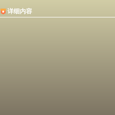
内容加载失败，可能是你的浏览器屏蔽了JS脚本！
详细内容