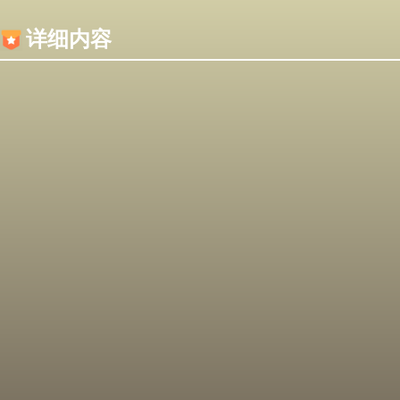
内容加载失败，可能是你的浏览器屏蔽了JS脚本！
详细内容