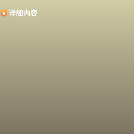
内容加载失败，可能是你的浏览器屏蔽了JS脚本！
详细内容