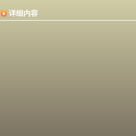
内容加载失败，可能是你的浏览器屏蔽了JS脚本！
详细内容