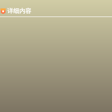
内容加载失败，可能是你的浏览器屏蔽了JS脚本！
详细内容