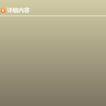
内容加载失败，可能是你的浏览器屏蔽了JS脚本！
详细内容