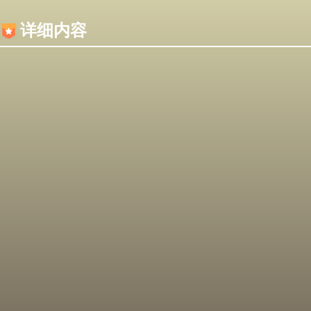
内容加载失败，可能是你的浏览器屏蔽了JS脚本！
详细内容