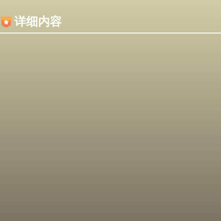
内容加载失败，可能是你的浏览器屏蔽了JS脚本！
详细内容