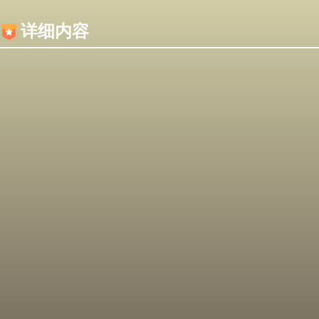
内容加载失败，可能是你的浏览器屏蔽了JS脚本！
详细内容