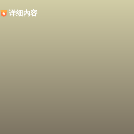
内容加载失败，可能是你的浏览器屏蔽了JS脚本！
详细内容