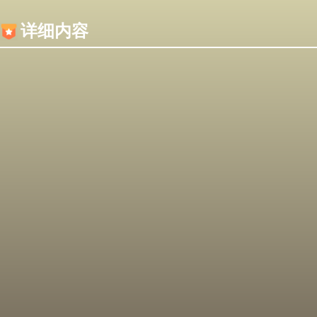
内容加载失败，可能是你的浏览器屏蔽了JS脚本！
详细内容