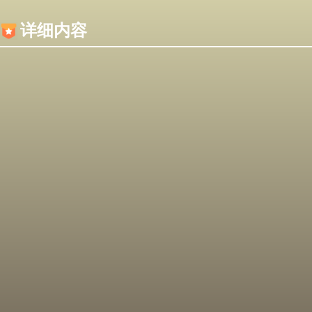
内容加载失败，可能是你的浏览器屏蔽了JS脚本！
详细内容